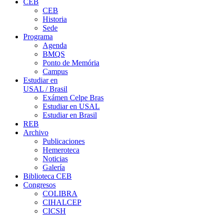
CEB
CEB
Historia
Sede
Programa
Agenda
BMQS
Ponto de Memória
Campus
Estudiar en
USAL / Brasil
Exámen Celpe Bras
Estudiar en USAL
Estudiar en Brasil
REB
Archivo
Publicaciones
Hemeroteca
Noticias
Galería
Biblioteca CEB
Congresos
COLIBRA
CIHALCEP
CICSH