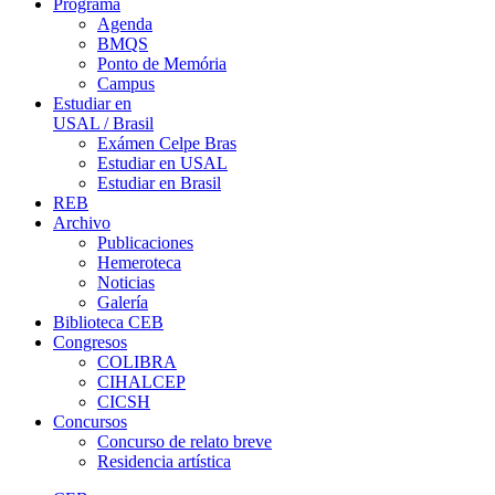
Programa
Agenda
BMQS
Ponto de Memória
Campus
Estudiar en
USAL / Brasil
Exámen Celpe Bras
Estudiar en USAL
Estudiar en Brasil
REB
Archivo
Publicaciones
Hemeroteca
Noticias
Galería
Biblioteca CEB
Congresos
COLIBRA
CIHALCEP
CICSH
Concursos
Concurso de relato breve
Residencia artística