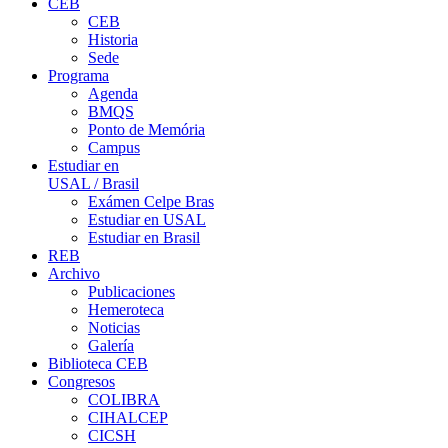
CEB
CEB
Historia
Sede
Programa
Agenda
BMQS
Ponto de Memória
Campus
Estudiar en
USAL / Brasil
Exámen Celpe Bras
Estudiar en USAL
Estudiar en Brasil
REB
Archivo
Publicaciones
Hemeroteca
Noticias
Galería
Biblioteca CEB
Congresos
COLIBRA
CIHALCEP
CICSH