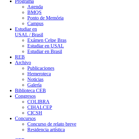
Programa
Agenda
BMQS
Ponto de Memória
Campus
Estudiar en
USAL / Brasil
Exámen Celpe Bras
Estudiar en USAL
Estudiar en Brasil
REB
Archivo
Publicaciones
Hemeroteca
Noticias
Galería
Biblioteca CEB
Congresos
COLIBRA
CIHALCEP
CICSH
Concursos
Concurso de relato breve
Residencia artística