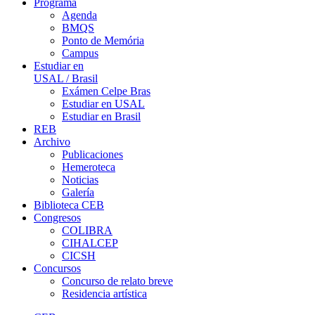
Programa
Agenda
BMQS
Ponto de Memória
Campus
Estudiar en
USAL / Brasil
Exámen Celpe Bras
Estudiar en USAL
Estudiar en Brasil
REB
Archivo
Publicaciones
Hemeroteca
Noticias
Galería
Biblioteca CEB
Congresos
COLIBRA
CIHALCEP
CICSH
Concursos
Concurso de relato breve
Residencia artística