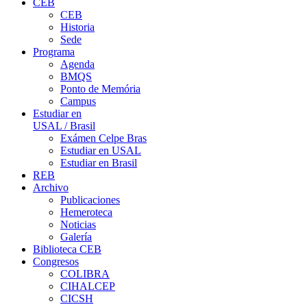
CEB
CEB
Historia
Sede
Programa
Agenda
BMQS
Ponto de Memória
Campus
Estudiar en
USAL / Brasil
Exámen Celpe Bras
Estudiar en USAL
Estudiar en Brasil
REB
Archivo
Publicaciones
Hemeroteca
Noticias
Galería
Biblioteca CEB
Congresos
COLIBRA
CIHALCEP
CICSH