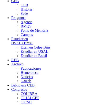
CEB
CEB
Historia
Sede
Programa
Agenda
BMQS
Ponto de Memória
Campus
Estudiar en
USAL / Brasil
Exámen Celpe Bras
Estudiar en USAL
Estudiar en Brasil
REB
Archivo
Publicaciones
Hemeroteca
Noticias
Galería
Biblioteca CEB
Congresos
COLIBRA
CIHALCEP
CICSH