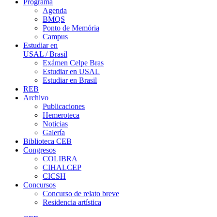
Programa
Agenda
BMQS
Ponto de Memória
Campus
Estudiar en
USAL / Brasil
Exámen Celpe Bras
Estudiar en USAL
Estudiar en Brasil
REB
Archivo
Publicaciones
Hemeroteca
Noticias
Galería
Biblioteca CEB
Congresos
COLIBRA
CIHALCEP
CICSH
Concursos
Concurso de relato breve
Residencia artística