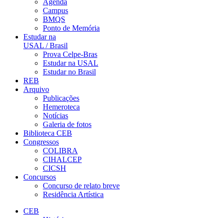
Agenda
Campus
BMQS
Ponto de Memória
Estudar na
USAL / Brasil
Prova Celpe-Bras
Estudar na USAL
Estudar no Brasil
REB
Arquivo
Publicações
Hemeroteca
Notícias
Galeria de fotos
Biblioteca CEB
Congressos
COLIBRA
CIHALCEP
CICSH
Concursos
Concurso de relato breve
Residência Artística
CEB