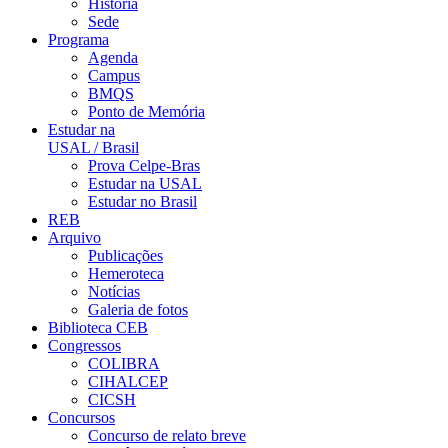
História
Sede
Programa
Agenda
Campus
BMQS
Ponto de Memória
Estudar na
USAL / Brasil
Prova Celpe-Bras
Estudar na USAL
Estudar no Brasil
REB
Arquivo
Publicações
Hemeroteca
Notícias
Galeria de fotos
Biblioteca CEB
Congressos
COLIBRA
CIHALCEP
CICSH
Concursos
Concurso de relato breve