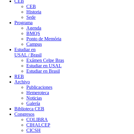
CEB
CEB
Historia
Sede
Programa
Agenda
BMQS
Ponto de Memória
Campus
Estudiar en
USAL / Brasil
Exámen Celpe Bras
Estudiar en USAL
Estudiar en Brasil
REB
Archivo
Publicaciones
Hemeroteca
Noticias
Galería
Biblioteca CEB
Congresos
COLIBRA
CIHALCEP
CICSH