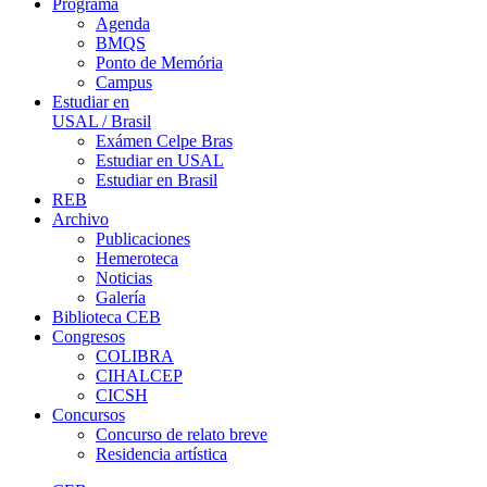
Programa
Agenda
BMQS
Ponto de Memória
Campus
Estudiar en
USAL / Brasil
Exámen Celpe Bras
Estudiar en USAL
Estudiar en Brasil
REB
Archivo
Publicaciones
Hemeroteca
Noticias
Galería
Biblioteca CEB
Congresos
COLIBRA
CIHALCEP
CICSH
Concursos
Concurso de relato breve
Residencia artística