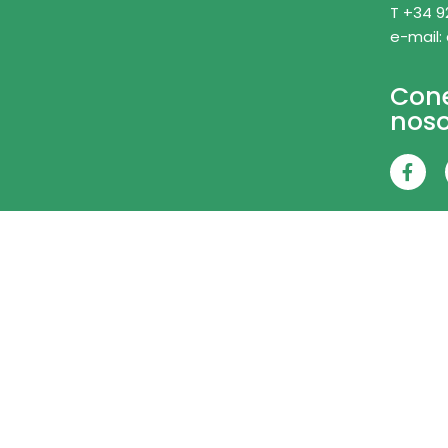
T +34 9
e-mail:
Con
noso