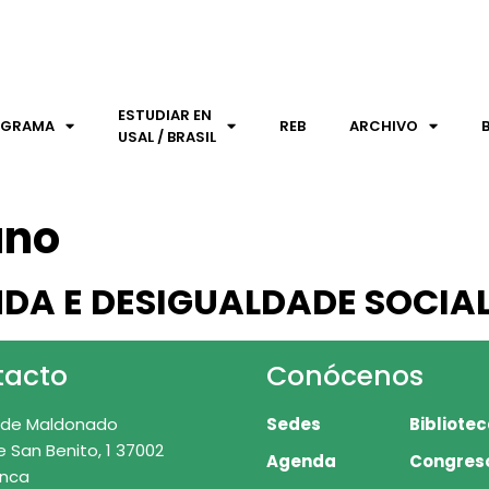
ESTUDIAR EN
OGRAMA
REB
ARCHIVO
USAL / BRASIL
ano
NDA E DESIGUALDADE SOCIAL
tacto
Conócenos
 de Maldonado
Sedes
Bibliote
e San Benito, 1 37002
Agenda
Congres
nca