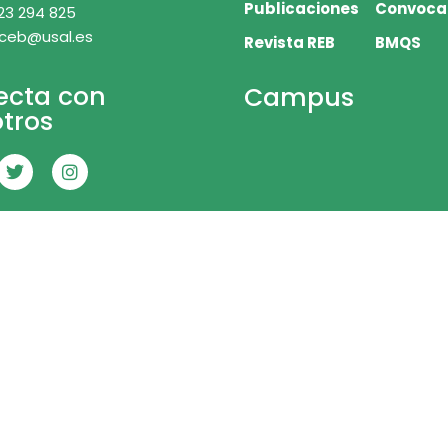
Publicaciones
Convoca
23 294 825
 ceb@usal.es
Revista REB
BMQS
ecta con
Campus
tros