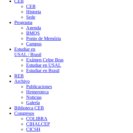
CEB
CEB
Historia
Sede
Programa
Agenda
BMQS
Ponto de Memória
Campus
Estudiar en
USAL / Brasil
Exámen Celpe Bras
Estudiar en USAL
Estudiar en Brasil
REB
Archivo
Publicaciones
Hemeroteca
Noticias
Galería
Biblioteca CEB
Congresos
COLIBRA
CIHALCEP
CICSH