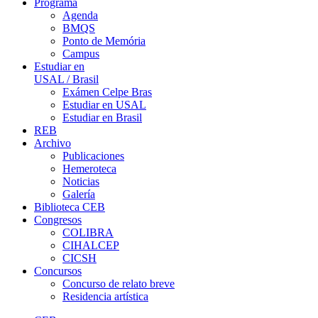
Programa
Agenda
BMQS
Ponto de Memória
Campus
Estudiar en
USAL / Brasil
Exámen Celpe Bras
Estudiar en USAL
Estudiar en Brasil
REB
Archivo
Publicaciones
Hemeroteca
Noticias
Galería
Biblioteca CEB
Congresos
COLIBRA
CIHALCEP
CICSH
Concursos
Concurso de relato breve
Residencia artística