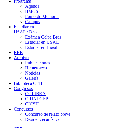
Programa
Agenda
BMQS
Ponto de Memória
Campus
Estudiar en
USAL / Brasil
Exámen Celpe Bras
Estudiar en USAL
Estudiar en Brasil
REB
Archivo
Publicaciones
Hemeroteca
Noticias
Galería
Biblioteca CEB
Congresos
COLIBRA
CIHALCEP
CICSH
Concursos
Concurso de relato breve
Residencia artística