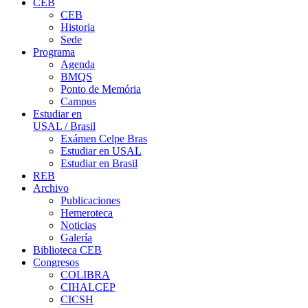
CEB
CEB
Historia
Sede
Programa
Agenda
BMQS
Ponto de Memória
Campus
Estudiar en
USAL / Brasil
Exámen Celpe Bras
Estudiar en USAL
Estudiar en Brasil
REB
Archivo
Publicaciones
Hemeroteca
Noticias
Galería
Biblioteca CEB
Congresos
COLIBRA
CIHALCEP
CICSH