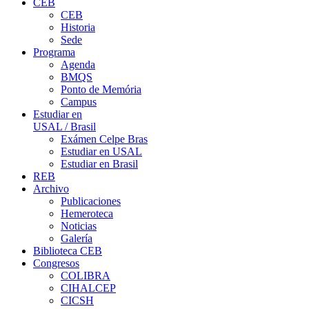
CEB
CEB
Historia
Sede
Programa
Agenda
BMQS
Ponto de Memória
Campus
Estudiar en
USAL / Brasil
Exámen Celpe Bras
Estudiar en USAL
Estudiar en Brasil
REB
Archivo
Publicaciones
Hemeroteca
Noticias
Galería
Biblioteca CEB
Congresos
COLIBRA
CIHALCEP
CICSH