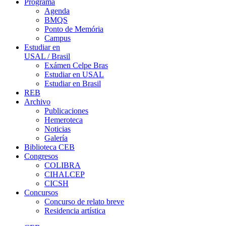
Programa
Agenda
BMQS
Ponto de Memória
Campus
Estudiar en
USAL / Brasil
Exámen Celpe Bras
Estudiar en USAL
Estudiar en Brasil
REB
Archivo
Publicaciones
Hemeroteca
Noticias
Galería
Biblioteca CEB
Congresos
COLIBRA
CIHALCEP
CICSH
Concursos
Concurso de relato breve
Residencia artística