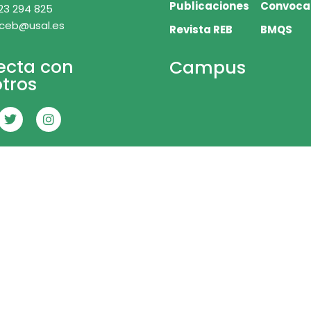
Publicaciones
Convoca
23 294 825
 ceb@usal.es
Revista REB
BMQS
ecta con
Campus
tros