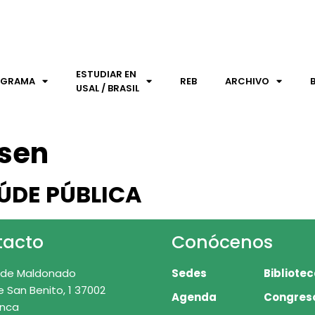
ESTUDIAR EN
OGRAMA
REB
ARCHIVO
USAL / BRASIL
sen
ÚDE PÚBLICA
tacto
Conócenos
 de Maldonado
Sedes
Bibliote
e San Benito, 1 37002
Agenda
Congres
nca