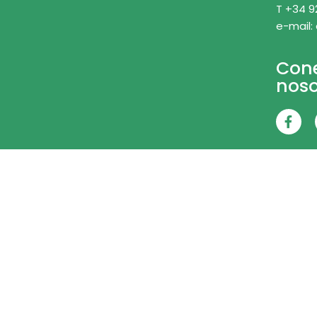
T +34 9
e-mail:
Con
noso