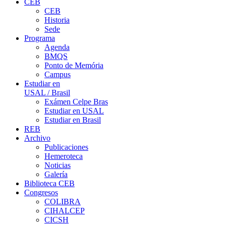
CEB
CEB
Historia
Sede
Programa
Agenda
BMQS
Ponto de Memória
Campus
Estudiar en
USAL / Brasil
Exámen Celpe Bras
Estudiar en USAL
Estudiar en Brasil
REB
Archivo
Publicaciones
Hemeroteca
Noticias
Galería
Biblioteca CEB
Congresos
COLIBRA
CIHALCEP
CICSH