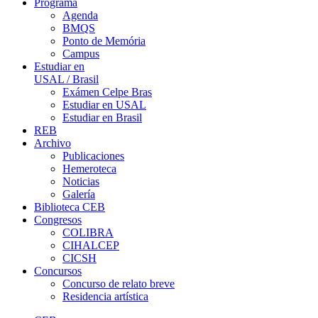
Programa
Agenda
BMQS
Ponto de Memória
Campus
Estudiar en
USAL / Brasil
Exámen Celpe Bras
Estudiar en USAL
Estudiar en Brasil
REB
Archivo
Publicaciones
Hemeroteca
Noticias
Galería
Biblioteca CEB
Congresos
COLIBRA
CIHALCEP
CICSH
Concursos
Concurso de relato breve
Residencia artística