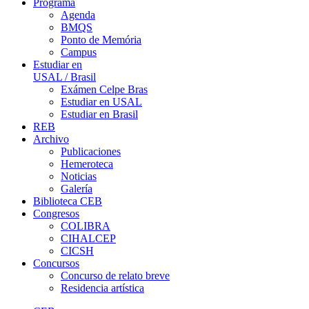
Programa
Agenda
BMQS
Ponto de Memória
Campus
Estudiar en
USAL / Brasil
Exámen Celpe Bras
Estudiar en USAL
Estudiar en Brasil
REB
Archivo
Publicaciones
Hemeroteca
Noticias
Galería
Biblioteca CEB
Congresos
COLIBRA
CIHALCEP
CICSH
Concursos
Concurso de relato breve
Residencia artística