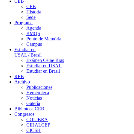
CEB
CEB
Historia
Sede
Programa
Agenda
BMQS
Ponto de Memória
Campus
Estudiar en
USAL / Brasil
Exámen Celpe Bras
Estudiar en USAL
Estudiar en Brasil
REB
Archivo
Publicaciones
Hemeroteca
Noticias
Galería
Biblioteca CEB
Congresos
COLIBRA
CIHALCEP
CICSH