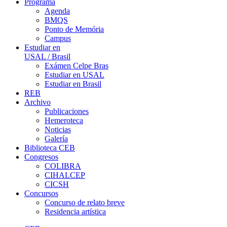
Programa
Agenda
BMQS
Ponto de Memória
Campus
Estudiar en
USAL / Brasil
Exámen Celpe Bras
Estudiar en USAL
Estudiar en Brasil
REB
Archivo
Publicaciones
Hemeroteca
Noticias
Galería
Biblioteca CEB
Congresos
COLIBRA
CIHALCEP
CICSH
Concursos
Concurso de relato breve
Residencia artística