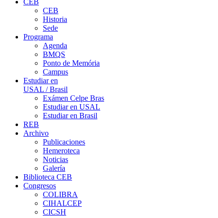
CEB
CEB
Historia
Sede
Programa
Agenda
BMQS
Ponto de Memória
Campus
Estudiar en
USAL / Brasil
Exámen Celpe Bras
Estudiar en USAL
Estudiar en Brasil
REB
Archivo
Publicaciones
Hemeroteca
Noticias
Galería
Biblioteca CEB
Congresos
COLIBRA
CIHALCEP
CICSH