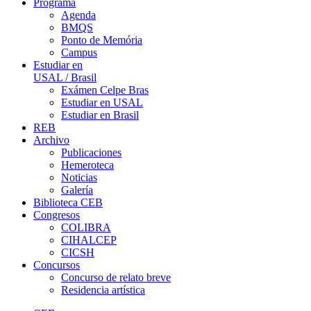
Programa
Agenda
BMQS
Ponto de Memória
Campus
Estudiar en
USAL / Brasil
Exámen Celpe Bras
Estudiar en USAL
Estudiar en Brasil
REB
Archivo
Publicaciones
Hemeroteca
Noticias
Galería
Biblioteca CEB
Congresos
COLIBRA
CIHALCEP
CICSH
Concursos
Concurso de relato breve
Residencia artística