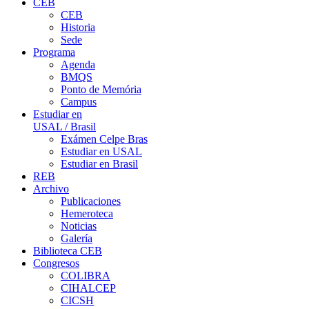
CEB
CEB
Historia
Sede
Programa
Agenda
BMQS
Ponto de Memória
Campus
Estudiar en
USAL / Brasil
Exámen Celpe Bras
Estudiar en USAL
Estudiar en Brasil
REB
Archivo
Publicaciones
Hemeroteca
Noticias
Galería
Biblioteca CEB
Congresos
COLIBRA
CIHALCEP
CICSH