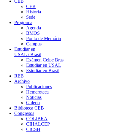
CEB
CEB
Historia
Sede
Programa
Agenda
BMQS
Ponto de Memória
Campus
Estudiar en
USAL / Brasil
Exámen Celpe Bras
Estudiar en USAL
Estudiar en Brasil
REB
Archivo
Publicaciones
Hemeroteca
Noticias
Galería
Biblioteca CEB
Congresos
COLIBRA
CIHALCEP
CICSH