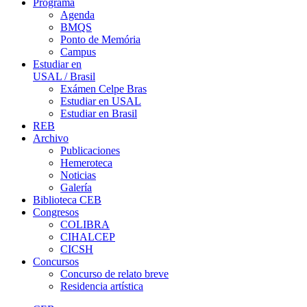
Programa
Agenda
BMQS
Ponto de Memória
Campus
Estudiar en
USAL / Brasil
Exámen Celpe Bras
Estudiar en USAL
Estudiar en Brasil
REB
Archivo
Publicaciones
Hemeroteca
Noticias
Galería
Biblioteca CEB
Congresos
COLIBRA
CIHALCEP
CICSH
Concursos
Concurso de relato breve
Residencia artística