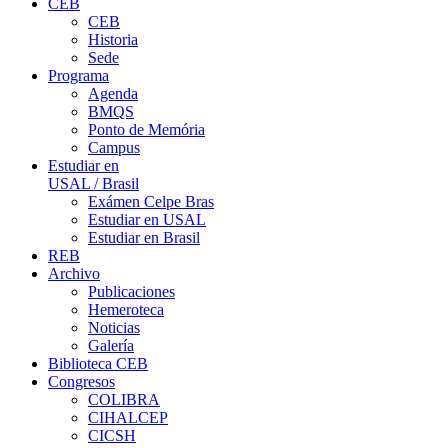
CEB
CEB
Historia
Sede
Programa
Agenda
BMQS
Ponto de Memória
Campus
Estudiar en
USAL / Brasil
Exámen Celpe Bras
Estudiar en USAL
Estudiar en Brasil
REB
Archivo
Publicaciones
Hemeroteca
Noticias
Galería
Biblioteca CEB
Congresos
COLIBRA
CIHALCEP
CICSH