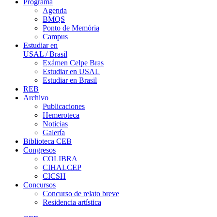
Programa
Agenda
BMQS
Ponto de Memória
Campus
Estudiar en
USAL / Brasil
Exámen Celpe Bras
Estudiar en USAL
Estudiar en Brasil
REB
Archivo
Publicaciones
Hemeroteca
Noticias
Galería
Biblioteca CEB
Congresos
COLIBRA
CIHALCEP
CICSH
Concursos
Concurso de relato breve
Residencia artística