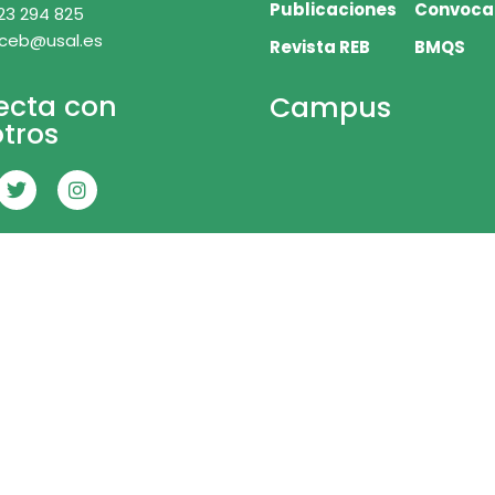
Publicaciones
Convoca
23 294 825
 ceb@usal.es
Revista REB
BMQS
ecta con
Campus
tros