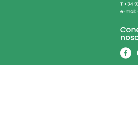
T +34 9
e-mail:
Con
noso