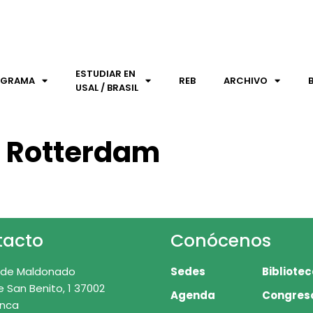
ESTUDIAR EN
OGRAMA
REB
ARCHIVO
USAL / BRASIL
 Rotterdam
tacto
Conócenos
 de Maldonado
Sedes
Bibliote
e San Benito, 1 37002
Agenda
Congres
nca