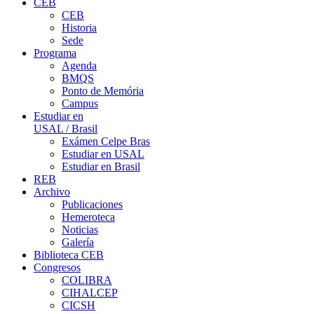
CEB
CEB
Historia
Sede
Programa
Agenda
BMQS
Ponto de Memória
Campus
Estudiar en
USAL / Brasil
Exámen Celpe Bras
Estudiar en USAL
Estudiar en Brasil
REB
Archivo
Publicaciones
Hemeroteca
Noticias
Galería
Biblioteca CEB
Congresos
COLIBRA
CIHALCEP
CICSH