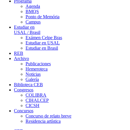
Programa
Agenda
BMQS
Ponto de Memória
Campus
Estudiar en
USAL / Brasil
Exámen Celpe Bras
Estudiar en USAL
Estudiar en Brasil
REB
Archivo
Publicaciones
Hemeroteca
Noticias
Galería
Biblioteca CEB
Congresos
COLIBRA
CIHALCEP
CICSH
Concursos
Concurso de relato breve
Residencia artística