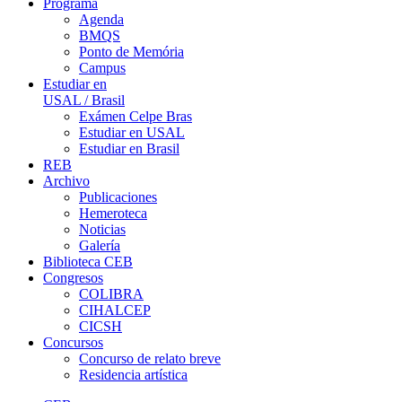
Programa
Agenda
BMQS
Ponto de Memória
Campus
Estudiar en
USAL / Brasil
Exámen Celpe Bras
Estudiar en USAL
Estudiar en Brasil
REB
Archivo
Publicaciones
Hemeroteca
Noticias
Galería
Biblioteca CEB
Congresos
COLIBRA
CIHALCEP
CICSH
Concursos
Concurso de relato breve
Residencia artística