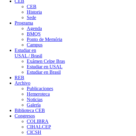
CEB
CEB
Historia
Sede
Programa
Agenda
BMQS
Ponto de Memória
Campus
Estudiar en
USAL / Brasil
Exámen Celpe Bras
Estudiar en USAL
Estudiar en Brasil
REB
Archivo
Publicaciones
Hemeroteca
Noticias
Galería
Biblioteca CEB
Congresos
COLIBRA
CIHALCEP
CICSH