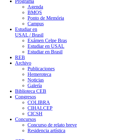
Programa
Agenda
BMQS
Ponto de Memória
Campus
Estudiar en
USAL / Brasil
Exámen Celpe Bras
Estudiar en USAL
Estudiar en Brasil
REB
Archivo
Publicaciones
Hemeroteca
Noticias
Galería
Biblioteca CEB
Congresos
COLIBRA
CIHALCEP
CICSH
Concursos
Concurso de relato breve
Residencia artística