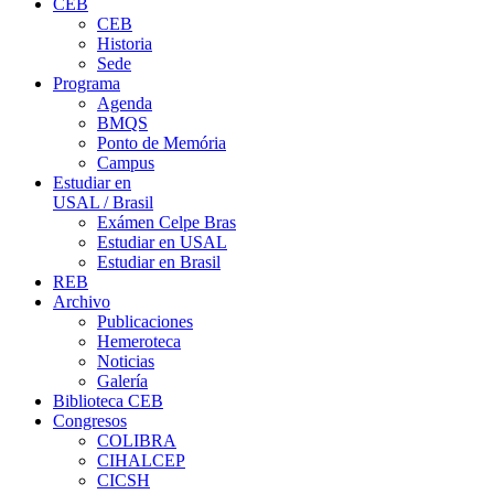
CEB
CEB
Historia
Sede
Programa
Agenda
BMQS
Ponto de Memória
Campus
Estudiar en
USAL / Brasil
Exámen Celpe Bras
Estudiar en USAL
Estudiar en Brasil
REB
Archivo
Publicaciones
Hemeroteca
Noticias
Galería
Biblioteca CEB
Congresos
COLIBRA
CIHALCEP
CICSH