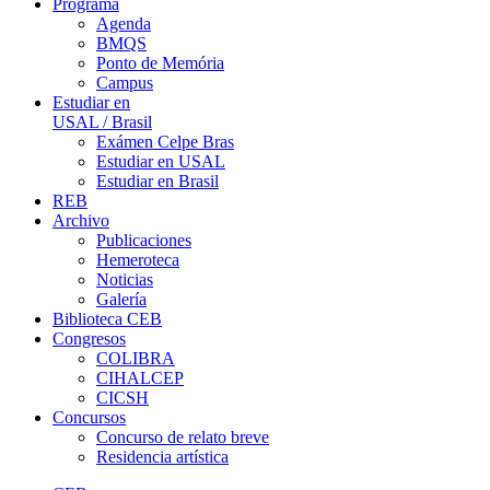
Programa
Agenda
BMQS
Ponto de Memória
Campus
Estudiar en
USAL / Brasil
Exámen Celpe Bras
Estudiar en USAL
Estudiar en Brasil
REB
Archivo
Publicaciones
Hemeroteca
Noticias
Galería
Biblioteca CEB
Congresos
COLIBRA
CIHALCEP
CICSH
Concursos
Concurso de relato breve
Residencia artística