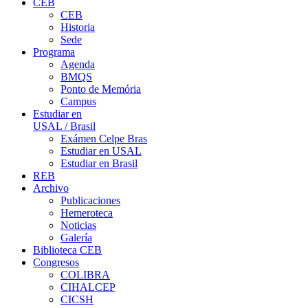
CEB
CEB
Historia
Sede
Programa
Agenda
BMQS
Ponto de Memória
Campus
Estudiar en
USAL / Brasil
Exámen Celpe Bras
Estudiar en USAL
Estudiar en Brasil
REB
Archivo
Publicaciones
Hemeroteca
Noticias
Galería
Biblioteca CEB
Congresos
COLIBRA
CIHALCEP
CICSH