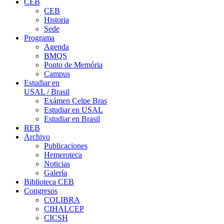
CEB
CEB
Historia
Sede
Programa
Agenda
BMQS
Ponto de Memória
Campus
Estudiar en
USAL / Brasil
Exámen Celpe Bras
Estudiar en USAL
Estudiar en Brasil
REB
Archivo
Publicaciones
Hemeroteca
Noticias
Galería
Biblioteca CEB
Congresos
COLIBRA
CIHALCEP
CICSH