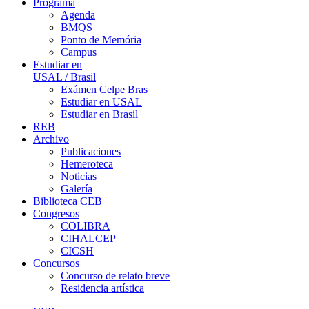
Programa
Agenda
BMQS
Ponto de Memória
Campus
Estudiar en
USAL / Brasil
Exámen Celpe Bras
Estudiar en USAL
Estudiar en Brasil
REB
Archivo
Publicaciones
Hemeroteca
Noticias
Galería
Biblioteca CEB
Congresos
COLIBRA
CIHALCEP
CICSH
Concursos
Concurso de relato breve
Residencia artística