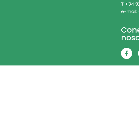
T +34 9
e-mail:
Con
noso