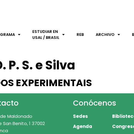
ESTUDIAR EN
OGRAMA
REB
ARCHIVO
USAL / BRASIL
. P. S. e Silva
OS EXPERIMENTAIS
tacto
Conócenos
 de Maldonado
Sedes
Bibliote
e San Benito, 1 37002
Agenda
Congres
nca