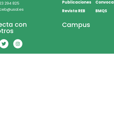
Publicaciones
Convoca
23 294 825
 ceb@usal.es
Revista REB
BMQS
ecta con
Campus
tros