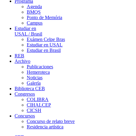
Programa
Agenda
BMQS
Ponto de Memória
Campus
Estudiar en
USAL / Brasil
Exámen Celpe Bras
Estudiar en USAL
Estudiar en Brasil
REB
Archivo
Publicaciones
Hemeroteca
Noticias
Galería
Biblioteca CEB
Congresos
COLIBRA
CIHALCEP
CICSH
Concursos
Concurso de relato breve
Residencia artística