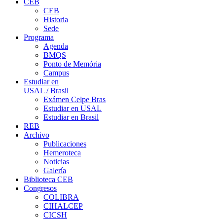
CEB
CEB
Historia
Sede
Programa
Agenda
BMQS
Ponto de Memória
Campus
Estudiar en
USAL / Brasil
Exámen Celpe Bras
Estudiar en USAL
Estudiar en Brasil
REB
Archivo
Publicaciones
Hemeroteca
Noticias
Galería
Biblioteca CEB
Congresos
COLIBRA
CIHALCEP
CICSH