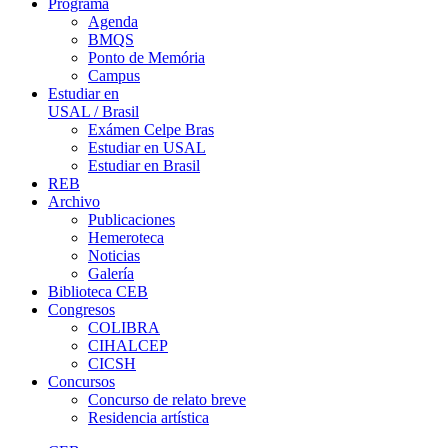
Programa
Agenda
BMQS
Ponto de Memória
Campus
Estudiar en
USAL / Brasil
Exámen Celpe Bras
Estudiar en USAL
Estudiar en Brasil
REB
Archivo
Publicaciones
Hemeroteca
Noticias
Galería
Biblioteca CEB
Congresos
COLIBRA
CIHALCEP
CICSH
Concursos
Concurso de relato breve
Residencia artística