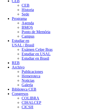
CEB
CEB
Historia
Sede
Programa
Agenda
BMQS
Ponto de Memória
Campus
Estudiar en
USAL / Brasil
Exámen Celpe Bras
Estudiar en USAL
Estudiar en Brasil
REB
Archivo
Publicaciones
Hemeroteca
Noticias
Galería
Biblioteca CEB
Congresos
COLIBRA
CIHALCEP
CICSH