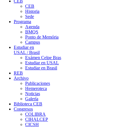
CEB
CEB
Historia
Sede
Programa
Agenda
BMQS
Ponto de Memória
Campus
Estudiar en
USAL / Brasil
Exámen Celpe Bras
Estudiar en USAL
Estudiar en Brasil
REB
Archivo
Publicaciones
Hemeroteca
Noticias
Galería
Biblioteca CEB
Congresos
COLIBRA
CIHALCEP
CICSH