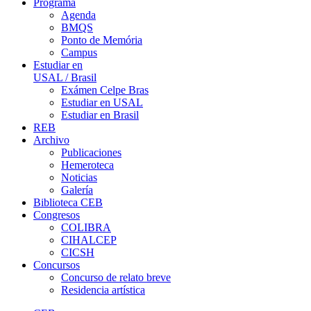
Programa
Agenda
BMQS
Ponto de Memória
Campus
Estudiar en
USAL / Brasil
Exámen Celpe Bras
Estudiar en USAL
Estudiar en Brasil
REB
Archivo
Publicaciones
Hemeroteca
Noticias
Galería
Biblioteca CEB
Congresos
COLIBRA
CIHALCEP
CICSH
Concursos
Concurso de relato breve
Residencia artística