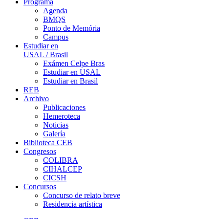
Programa
Agenda
BMQS
Ponto de Memória
Campus
Estudiar en
USAL / Brasil
Exámen Celpe Bras
Estudiar en USAL
Estudiar en Brasil
REB
Archivo
Publicaciones
Hemeroteca
Noticias
Galería
Biblioteca CEB
Congresos
COLIBRA
CIHALCEP
CICSH
Concursos
Concurso de relato breve
Residencia artística