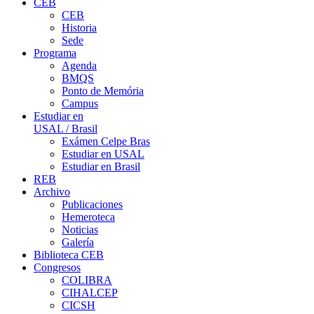
CEB
CEB
Historia
Sede
Programa
Agenda
BMQS
Ponto de Memória
Campus
Estudiar en
USAL / Brasil
Exámen Celpe Bras
Estudiar en USAL
Estudiar en Brasil
REB
Archivo
Publicaciones
Hemeroteca
Noticias
Galería
Biblioteca CEB
Congresos
COLIBRA
CIHALCEP
CICSH