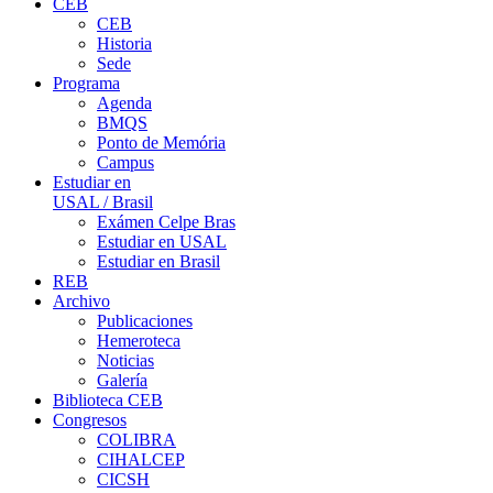
CEB
CEB
Historia
Sede
Programa
Agenda
BMQS
Ponto de Memória
Campus
Estudiar en
USAL / Brasil
Exámen Celpe Bras
Estudiar en USAL
Estudiar en Brasil
REB
Archivo
Publicaciones
Hemeroteca
Noticias
Galería
Biblioteca CEB
Congresos
COLIBRA
CIHALCEP
CICSH