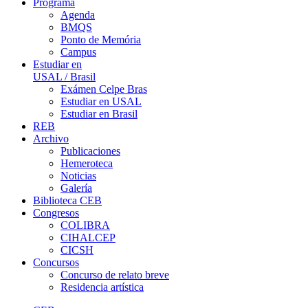
Programa
Agenda
BMQS
Ponto de Memória
Campus
Estudiar en
USAL / Brasil
Exámen Celpe Bras
Estudiar en USAL
Estudiar en Brasil
REB
Archivo
Publicaciones
Hemeroteca
Noticias
Galería
Biblioteca CEB
Congresos
COLIBRA
CIHALCEP
CICSH
Concursos
Concurso de relato breve
Residencia artística