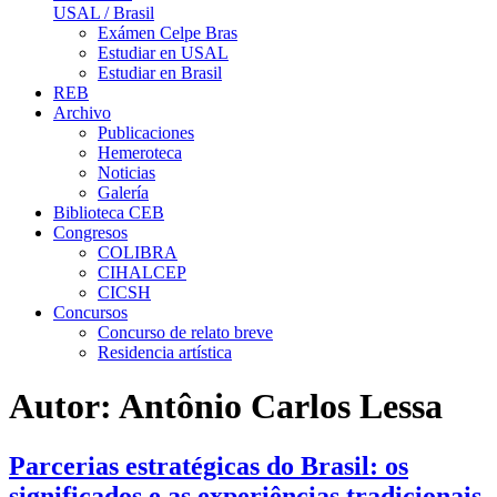
USAL / Brasil
Exámen Celpe Bras
Estudiar en USAL
Estudiar en Brasil
REB
Archivo
Publicaciones
Hemeroteca
Noticias
Galería
Biblioteca CEB
Congresos
COLIBRA
CIHALCEP
CICSH
Concursos
Concurso de relato breve
Residencia artística
Autor:
Antônio Carlos Lessa
Parcerias estratégicas do Brasil: os
significados e as experiências tradicionais,