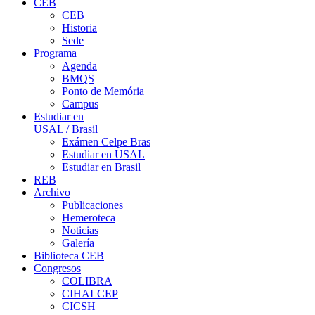
CEB
CEB
Historia
Sede
Programa
Agenda
BMQS
Ponto de Memória
Campus
Estudiar en
USAL / Brasil
Exámen Celpe Bras
Estudiar en USAL
Estudiar en Brasil
REB
Archivo
Publicaciones
Hemeroteca
Noticias
Galería
Biblioteca CEB
Congresos
COLIBRA
CIHALCEP
CICSH