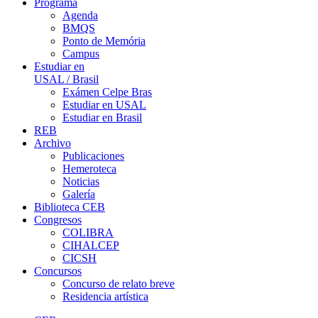
Programa
Agenda
BMQS
Ponto de Memória
Campus
Estudiar en
USAL / Brasil
Exámen Celpe Bras
Estudiar en USAL
Estudiar en Brasil
REB
Archivo
Publicaciones
Hemeroteca
Noticias
Galería
Biblioteca CEB
Congresos
COLIBRA
CIHALCEP
CICSH
Concursos
Concurso de relato breve
Residencia artística