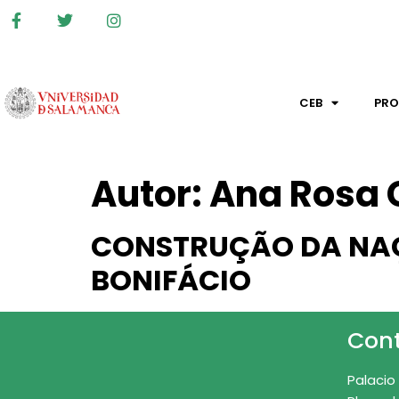
CEB
PR
Autor:
Ana Rosa C
CONSTRUÇÃO DA NAÇ
BONIFÁCIO
Con
Palacio