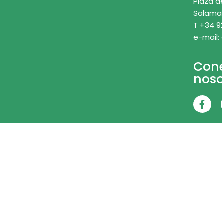
Plaza d
Salama
T +34 9
e-mail:
Con
noso