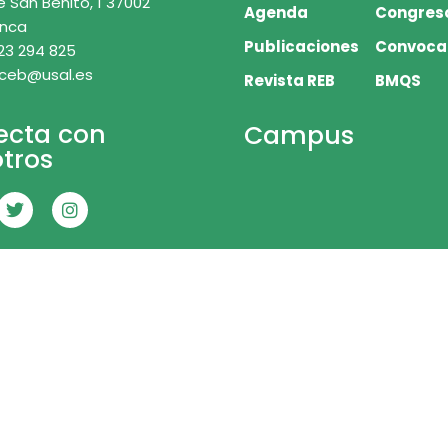
e San Benito, 1 37002
Agenda
Congres
nca
Publicaciones
Convoca
23 294 825
 ceb@usal.es
Revista REB
BMQS
ecta con
Campus
tros