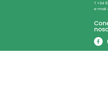
T +34 9
e-mail:
Con
noso