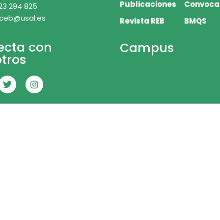
Publicaciones
Convoca
23 294 825
 ceb@usal.es
Revista REB
BMQS
ecta con
Campus
tros