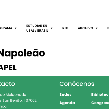
ESTUDIAR EN
OGRAMA
REB
ARCHIVO
USAL / BRASIL
 Napoleão
APEL
tacto
Conócenos
 de Maldonado
Sedes
Bibliote
e San Benito, 1 37002
Agenda
Congres
nca