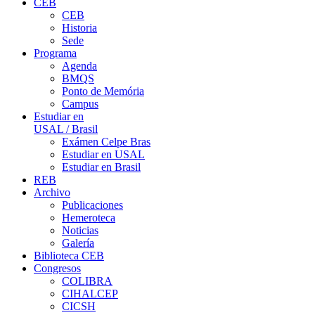
CEB
CEB
Historia
Sede
Programa
Agenda
BMQS
Ponto de Memória
Campus
Estudiar en
USAL / Brasil
Exámen Celpe Bras
Estudiar en USAL
Estudiar en Brasil
REB
Archivo
Publicaciones
Hemeroteca
Noticias
Galería
Biblioteca CEB
Congresos
COLIBRA
CIHALCEP
CICSH