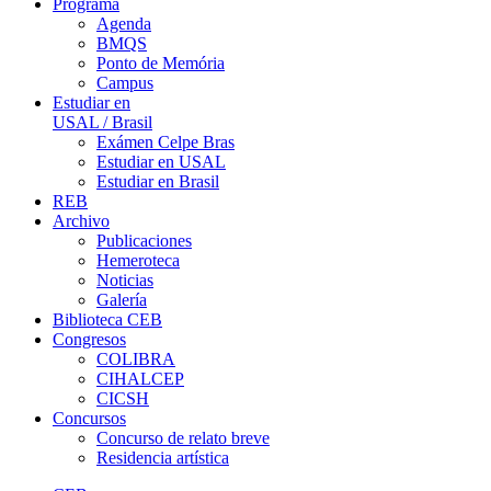
Programa
Agenda
BMQS
Ponto de Memória
Campus
Estudiar en
USAL / Brasil
Exámen Celpe Bras
Estudiar en USAL
Estudiar en Brasil
REB
Archivo
Publicaciones
Hemeroteca
Noticias
Galería
Biblioteca CEB
Congresos
COLIBRA
CIHALCEP
CICSH
Concursos
Concurso de relato breve
Residencia artística