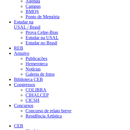
Agenda
Campus
BMQS
Ponto de Memória
Estudar na
USAL / Brasil
Prova Celpe-Bras
Estudar na USAL
Estudar no Brasil
REB
Arquivo
Publicações
Hemeroteca
Notícias
Galeria de fotos
Biblioteca CEB
Congressos
COLIBRA
CIHALCEP
CICSH
Concursos
Concurso de relato breve
Residência Artística
CEB