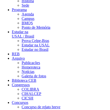
História
Sede
Programa
Agenda
Campus
BMQS
Ponto de Memória
Estudar na
USAL / Brasil
Prova Celpe-Bras
Estudar na USAL
Estudar no Brasil
REB
Arquivo
Publicações
Hemeroteca
Notícias
Galeria de fotos
Biblioteca CEB
Congressos
COLIBRA
CIHALCEP
CICSH
Concursos
Concurso de relato breve