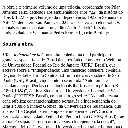
A obra é o primeiro volume de uma trilogia, coordenada por Pilar
Jiménez Tello, dedicada aos emblemáticos anos “22” da história do
Brasil: 1822, a proclamação da independência, 1922, a Semana de
Arte Moderna em São Paulo, y 2022, o decisivo año eleitoral. Os
demais volumes contam com a direção do Catedráticos da
Universidade de Salamanca Pedro Serra e Ignacio Berdugo.
Sobre a obra
1822, Independencia
é uma obra coletiva na qual participam
grandes especialistas do Brasil decimonônico como Arno Wehling,
da Universidade Federal do Rio de Janeiro (UFRJ, Brasil), que
escreve sobre a “Independência: uma transição brasileira”; Márcia
Regina Berbel e Bruno Santos Sobrinho da Universidade de São
Paulo (USP, Brasil), cujo capítulo se intitula “Autonomia e
cidadania: experiências constitucionais ibéricas e o Império do Brasil
(1808-1824)”, Andréa Slemian, da Universidade Federal de São
Paulo (UNIFESP, Brasil), com um artigo sobre “As mulheres na
cena pública: constitucionalismo português e Independência do
Brasil”; Julio Sánchez Gómez, da Universidad de Salamanca, que
analisa “La Cisplatina en tiempos de independencia”; Socorro
Ferraz da Universidade Federal de Pernambuco (UFPE, Brasil) que
abora “O separatismo do norte versus a independência do sul”;
Marcus J. M. de Carvalho da Universidade Federal de Pernambuco