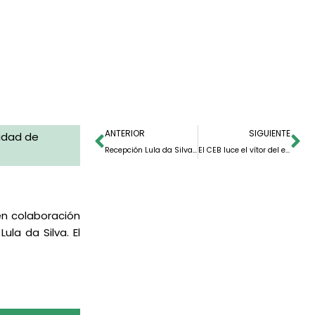
ANTERIOR
SIGUIENTE
sidad de
Recepción Lula da Silva en el Centro de Estudios Brasileños
El CEB luce el vítor del ex-presidente Lula da Silva
en colaboración
la da Silva. El