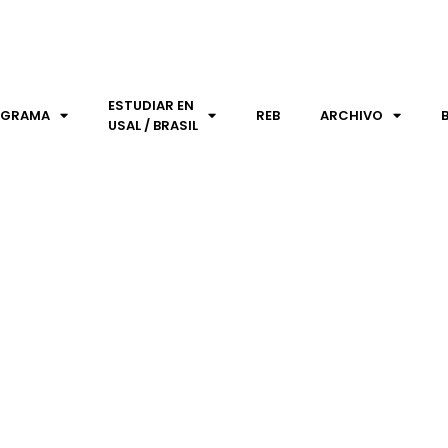
ESTUDIAR EN
OGRAMA
REB
ARCHIVO
USAL / BRASIL
DOCTOR HONORIS CAUSA A L
Archivo Vídeos