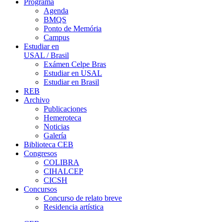
Programa
Agenda
BMQS
Ponto de Memória
Campus
Estudiar en
USAL / Brasil
Exámen Celpe Bras
Estudiar en USAL
Estudiar en Brasil
REB
Archivo
Publicaciones
Hemeroteca
Noticias
Galería
Biblioteca CEB
Congresos
COLIBRA
CIHALCEP
CICSH
Concursos
Concurso de relato breve
Residencia artística