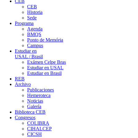
CEB
CEB
Historia
Sede
Programa
Agenda
BMQS
Ponto de Memória
Campus
Estudiar en
USAL / Brasil
Exámen Celpe Bras
Estudiar en USAL
Estudiar en Brasil
REB
Archivo
Publicaciones
Hemeroteca
Noticias
Galería
Biblioteca CEB
Congresos
COLIBRA
CIHALCEP
CICSH