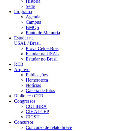
História
Sede
Programa
Agenda
Campus
BMQS
Ponto de Memória
Estudar na
USAL / Brasil
Prova Celpe-Bras
Estudar na USAL
Estudar no Brasil
REB
Arquivo
Publicações
Hemeroteca
Notícias
Galeria de fotos
Biblioteca CEB
Congressos
COLIBRA
CIHALCEP
CICSH
Concursos
Concurso de relato breve