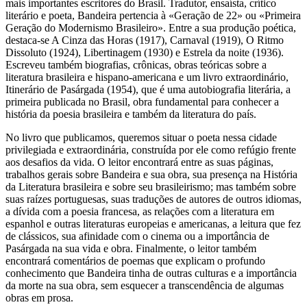
mais importantes escritores do Brasil. Tradutor, ensaísta, crítico
literário e poeta, Bandeira pertencia à «Geração de 22» ou «Primeira
Geração do Modernismo Brasileiro». Entre a sua produção poética,
destaca-se A Cinza das Horas (1917), Carnaval (1919), O Ritmo
Dissoluto (1924), Libertinagem (1930) e Estrela da noite (1936).
Escreveu também biografias, crônicas, obras teóricas sobre a
literatura brasileira e hispano-americana e um livro extraordinário,
Itinerário de Pasárgada (1954), que é uma autobiografia literária, a
primeira publicada no Brasil, obra fundamental para conhecer a
história da poesia brasileira e também da literatura do país.
No livro que publicamos, queremos situar o poeta nessa cidade
privilegiada e extraordinária, construída por ele como refúgio frente
aos desafios da vida. O leitor encontrará entre as suas páginas,
trabalhos gerais sobre Bandeira e sua obra, sua presença na História
da Literatura brasileira e sobre seu brasileirismo; mas também sobre
suas raízes portuguesas, suas traduções de autores de outros idiomas,
a dívida com a poesia francesa, as relações com a literatura em
espanhol e outras literaturas europeias e americanas, a leitura que fez
de clássicos, sua afinidade com o cinema ou a importância de
Pasárgada na sua vida e obra. Finalmente, o leitor também
encontrará comentários de poemas que explicam o profundo
conhecimento que Bandeira tinha de outras culturas e a importância
da morte na sua obra, sem esquecer a transcendência de algumas
obras em prosa.