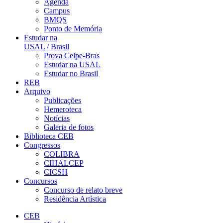
Agenda
Campus
BMQS
Ponto de Memória
Estudar na
USAL / Brasil
Prova Celpe-Bras
Estudar na USAL
Estudar no Brasil
REB
Arquivo
Publicações
Hemeroteca
Notícias
Galeria de fotos
Biblioteca CEB
Congressos
COLIBRA
CIHALCEP
CICSH
Concursos
Concurso de relato breve
Residência Artística
CEB