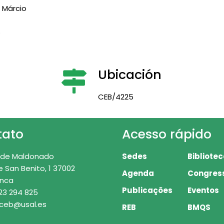
,
Márcio
s
Ubicación
CEB/4225
tato
Acesso rápido
 de Maldonado
Sedes
Bibliote
e San Benito, 1 37002
Agenda
Congres
nca
Publicações
Eventos
23 294 825
 ceb@usal.es
REB
BMQS