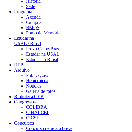
História
Sede
Programa
Agenda
Campus
BMQS
Ponto de Memória
Estudar na
USAL / Brasil
Prova Celpe-Bras
Estudar na USAL
Estudar no Brasil
REB
Arquivo
Publicações
Hemeroteca
Notícias
Galeria de fotos
Biblioteca CEB
Congressos
COLIBRA
CIHALCEP
CICSH
Concursos
Concurso de relato breve