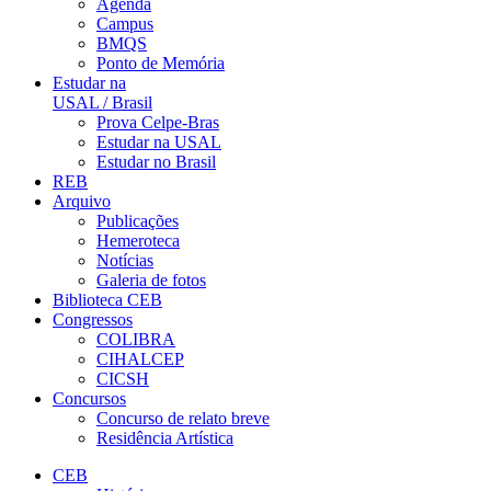
Agenda
Campus
BMQS
Ponto de Memória
Estudar na
USAL / Brasil
Prova Celpe-Bras
Estudar na USAL
Estudar no Brasil
REB
Arquivo
Publicações
Hemeroteca
Notícias
Galeria de fotos
Biblioteca CEB
Congressos
COLIBRA
CIHALCEP
CICSH
Concursos
Concurso de relato breve
Residência Artística
CEB