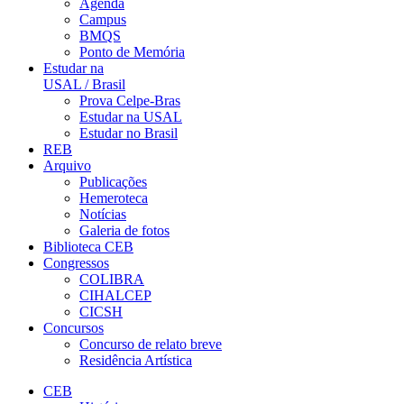
Agenda
Campus
BMQS
Ponto de Memória
Estudar na
USAL / Brasil
Prova Celpe-Bras
Estudar na USAL
Estudar no Brasil
REB
Arquivo
Publicações
Hemeroteca
Notícias
Galeria de fotos
Biblioteca CEB
Congressos
COLIBRA
CIHALCEP
CICSH
Concursos
Concurso de relato breve
Residência Artística
CEB