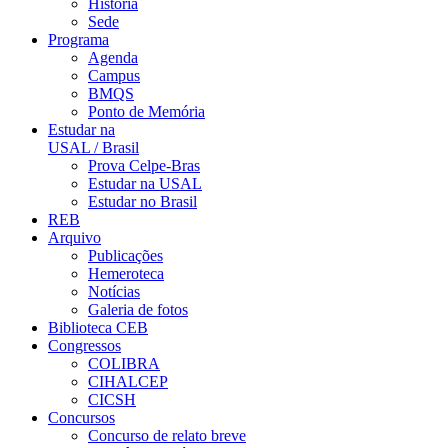
História
Sede
Programa
Agenda
Campus
BMQS
Ponto de Memória
Estudar na
USAL / Brasil
Prova Celpe-Bras
Estudar na USAL
Estudar no Brasil
REB
Arquivo
Publicações
Hemeroteca
Notícias
Galeria de fotos
Biblioteca CEB
Congressos
COLIBRA
CIHALCEP
CICSH
Concursos
Concurso de relato breve