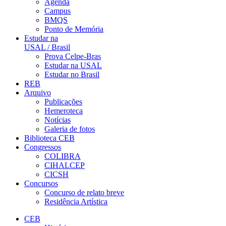
Agenda
Campus
BMQS
Ponto de Memória
Estudar na
USAL / Brasil
Prova Celpe-Bras
Estudar na USAL
Estudar no Brasil
REB
Arquivo
Publicações
Hemeroteca
Notícias
Galeria de fotos
Biblioteca CEB
Congressos
COLIBRA
CIHALCEP
CICSH
Concursos
Concurso de relato breve
Residência Artística
CEB