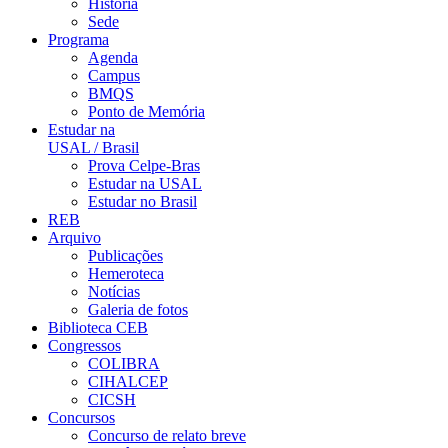
História
Sede
Programa
Agenda
Campus
BMQS
Ponto de Memória
Estudar na
USAL / Brasil
Prova Celpe-Bras
Estudar na USAL
Estudar no Brasil
REB
Arquivo
Publicações
Hemeroteca
Notícias
Galeria de fotos
Biblioteca CEB
Congressos
COLIBRA
CIHALCEP
CICSH
Concursos
Concurso de relato breve