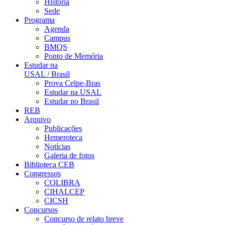
História
Sede
Programa
Agenda
Campus
BMQS
Ponto de Memória
Estudar na
USAL / Brasil
Prova Celpe-Bras
Estudar na USAL
Estudar no Brasil
REB
Arquivo
Publicações
Hemeroteca
Notícias
Galeria de fotos
Biblioteca CEB
Congressos
COLIBRA
CIHALCEP
CICSH
Concursos
Concurso de relato breve