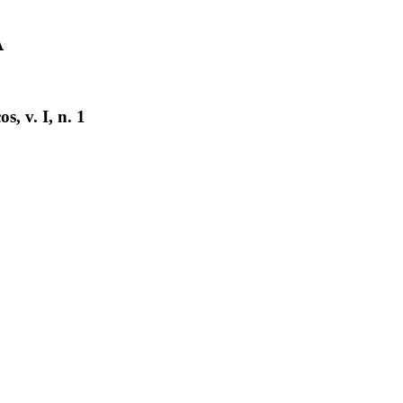
A
, v. I, n. 1