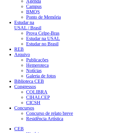
Agenda
Campus
BMQS
Ponto de Memória
Estudar na
USAL / Brasil
Prova Celpe-Bras
Estudar na USAL
Estudar no Brasil
REB
Arquivo
Publicações
Hemeroteca
Notícias
Galeria de fotos
Biblioteca CEB
Congressos
COLIBRA
CIHALCEP
CICSH
Concursos
Concurso de relato breve
Residência Artística
CEB