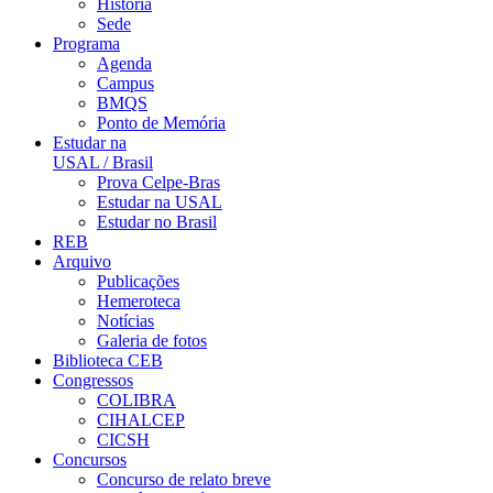
História
Sede
Programa
Agenda
Campus
BMQS
Ponto de Memória
Estudar na
USAL / Brasil
Prova Celpe-Bras
Estudar na USAL
Estudar no Brasil
REB
Arquivo
Publicações
Hemeroteca
Notícias
Galeria de fotos
Biblioteca CEB
Congressos
COLIBRA
CIHALCEP
CICSH
Concursos
Concurso de relato breve