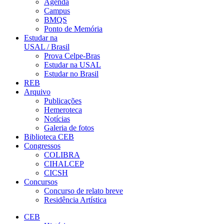
Agenda
Campus
BMQS
Ponto de Memória
Estudar na
USAL / Brasil
Prova Celpe-Bras
Estudar na USAL
Estudar no Brasil
REB
Arquivo
Publicações
Hemeroteca
Notícias
Galeria de fotos
Biblioteca CEB
Congressos
COLIBRA
CIHALCEP
CICSH
Concursos
Concurso de relato breve
Residência Artística
CEB