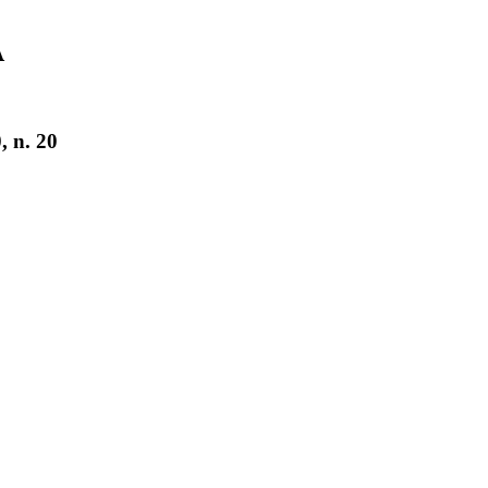
A
, n. 20