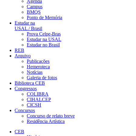
Agenda
Campus
BMQS
Ponto de Memória
Estudar na
USAL / Brasil
Prova Celpe-Bras
Estudar na USAL
Estudar no Brasil
REB
Arquivo
Publicações
Hemeroteca
Notícias
Galeria de fotos
Biblioteca CEB
Congressos
COLIBRA
CIHALCEP
CICSH
Concursos
Concurso de relato breve
Residência Artística
CEB