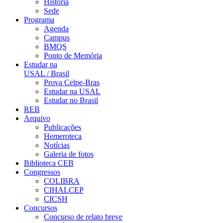
História
Sede
Programa
Agenda
Campus
BMQS
Ponto de Memória
Estudar na
USAL / Brasil
Prova Celpe-Bras
Estudar na USAL
Estudar no Brasil
REB
Arquivo
Publicações
Hemeroteca
Notícias
Galeria de fotos
Biblioteca CEB
Congressos
COLIBRA
CIHALCEP
CICSH
Concursos
Concurso de relato breve