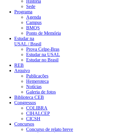
História
Sede
Programa
Agenda
Campus
BMQS
Ponto de Memória
Estudar na
USAL / Brasil
Prova Celpe-Bras
Estudar na USAL
Estudar no Brasil
REB
Arquivo
Publicações
Hemeroteca
Notícias
Galeria de fotos
Biblioteca CEB
Congressos
COLIBRA
CIHALCEP
CICSH
Concursos
Concurso de relato breve