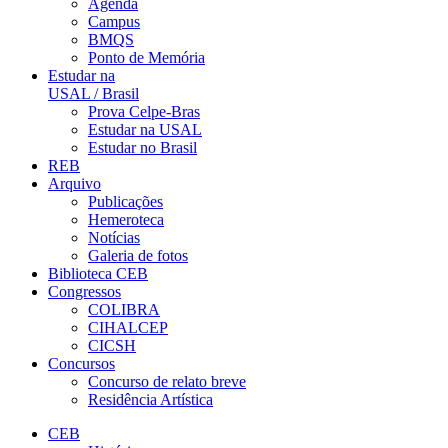
Agenda
Campus
BMQS
Ponto de Memória
Estudar na
USAL / Brasil
Prova Celpe-Bras
Estudar na USAL
Estudar no Brasil
REB
Arquivo
Publicações
Hemeroteca
Notícias
Galeria de fotos
Biblioteca CEB
Congressos
COLIBRA
CIHALCEP
CICSH
Concursos
Concurso de relato breve
Residência Artística
CEB