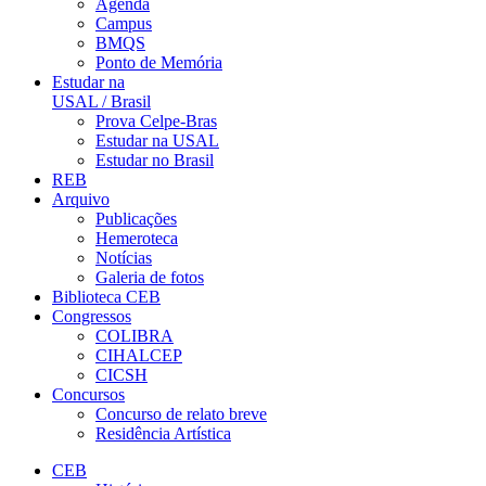
Agenda
Campus
BMQS
Ponto de Memória
Estudar na
USAL / Brasil
Prova Celpe-Bras
Estudar na USAL
Estudar no Brasil
REB
Arquivo
Publicações
Hemeroteca
Notícias
Galeria de fotos
Biblioteca CEB
Congressos
COLIBRA
CIHALCEP
CICSH
Concursos
Concurso de relato breve
Residência Artística
CEB