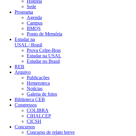
História
Sede
Programa
Agenda
Campus
BMQS
Ponto de Memória
Estudar na
USAL / Brasil
Prova Celpe-Bras
Estudar na USAL
Estudar no Brasil
REB
Arquivo
Publicações
Hemeroteca
Notícias
Galeria de fotos
Biblioteca CEB
Congressos
COLIBRA
CIHALCEP
CICSH
Concursos
Concurso de relato breve