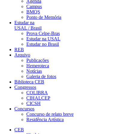
Agenda
Campus
BMQS
Ponto de Memória
Estudar na
USAL / Brasil
Prova Celpe-Bras
Estudar na USAL
Estudar no Brasil
REB
Arquivo
Publicações
Hemeroteca
Notícias
Galeria de fotos
Biblioteca CEB
Congressos
COLIBRA
CIHALCEP
CICSH
Concursos
Concurso de relato breve
Residência Artística
CEB