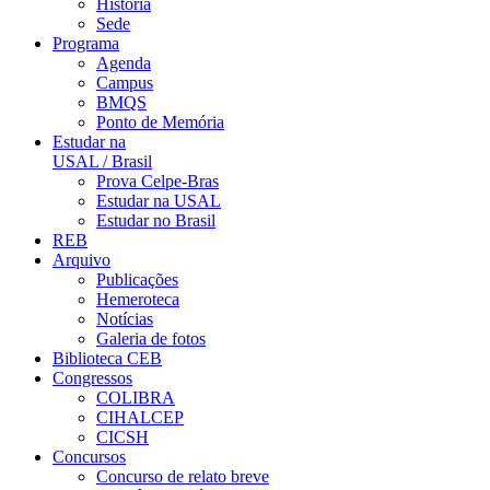
História
Sede
Programa
Agenda
Campus
BMQS
Ponto de Memória
Estudar na
USAL / Brasil
Prova Celpe-Bras
Estudar na USAL
Estudar no Brasil
REB
Arquivo
Publicações
Hemeroteca
Notícias
Galeria de fotos
Biblioteca CEB
Congressos
COLIBRA
CIHALCEP
CICSH
Concursos
Concurso de relato breve