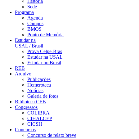
História
Sede
Programa
Agenda
Campus
BMQS
Ponto de Memória
Estudar na
USAL / Brasil
Prova Celpe-Bras
Estudar na USAL
Estudar no Brasil
REB
Arquivo
Publicações
Hemeroteca
Notícias
Galeria de fotos
Biblioteca CEB
Congressos
COLIBRA
CIHALCEP
CICSH
Concursos
Concurso de relato breve