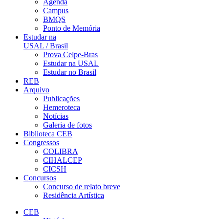
Agenda
Campus
BMQS
Ponto de Memória
Estudar na
USAL / Brasil
Prova Celpe-Bras
Estudar na USAL
Estudar no Brasil
REB
Arquivo
Publicações
Hemeroteca
Notícias
Galeria de fotos
Biblioteca CEB
Congressos
COLIBRA
CIHALCEP
CICSH
Concursos
Concurso de relato breve
Residência Artística
CEB