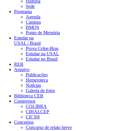
História
Sede
Programa
Agenda
Campus
BMQS
Ponto de Memória
Estudar na
USAL / Brasil
Prova Celpe-Bras
Estudar na USAL
Estudar no Brasil
REB
Arquivo
Publicações
Hemeroteca
Notícias
Galeria de fotos
Biblioteca CEB
Congressos
COLIBRA
CIHALCEP
CICSH
Concursos
Concurso de relato breve