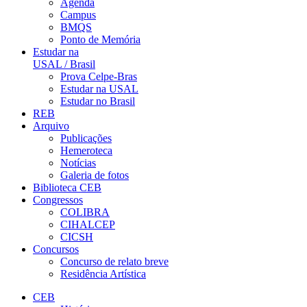
Agenda
Campus
BMQS
Ponto de Memória
Estudar na
USAL / Brasil
Prova Celpe-Bras
Estudar na USAL
Estudar no Brasil
REB
Arquivo
Publicações
Hemeroteca
Notícias
Galeria de fotos
Biblioteca CEB
Congressos
COLIBRA
CIHALCEP
CICSH
Concursos
Concurso de relato breve
Residência Artística
CEB